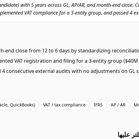
ndidate) with 5 years across GL, AP/AR, and month-end close. Cu
plemented VAT compliance for a 3-entity group, and passed 4 exte
h-end close from 12 to 6 days by standardizing reconciliati
nted VAT registration and filing for a 3-entity group ($40M 
 4 consecutive external audits with no adjustments on GL 
acle, QuickBooks)
VAT / tax compliance
IFRS
AP / AR
Mo