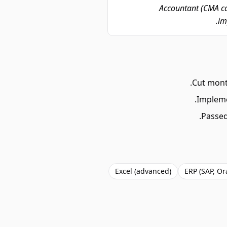
Accountant (CMA ca
im
Cut mont
Impleme
Passed
Excel (advanced)
ERP (SAP, Or