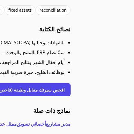
g
fixed assets
reconciliation
نصائح الكتابة
الشهادات وحالتها (CMA، SOCPA — مجتازة أو قيد الدراسة) توضع في العنوان.
سمِّ نظام ERP بالمنتج والوحدة — «SAP FI» تطابق فلاتر لا تلتقطها عبارة «خبرة ERP».
أيام إقفال الشهر ونتائج المراجعة
لوظائف الخليج، خبرة ضريبة القيم
افحص سيرتك مقابل وظيفة (فاحص ATS مجاني
نماذج ذات صلة
مدير مشاريع
أخصائي تسويق
ممثل خدم