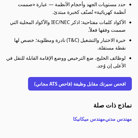
حدد مستويات الجهد وأحجام الأنظمة — عبارة «صممت
أنظمة كهربائية» تُصنّف كخبرة مبتدئ.
الأكواد كلمات مفتاحية: اذكر IEC/NEC والأكواد المحلية التي
صممت وفقها فعلاً.
خبرة الاختبار والتشغيل (T&C) نادرة ومطلوبة؛ خصص لها
نقطة مستقلة.
لوظائف الخليج، ضع الترخيص ووضع الإقامة القابلة للنقل في
الأعلى إن وُجد.
افحص سيرتك مقابل وظيفة (فاحص ATS مجاني)
نماذج ذات صلة
مهندس مدني
مهندس ميكانيكا