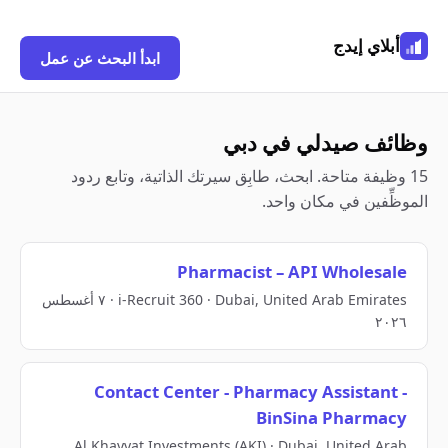
أبلاي إيدج
ابدأ البحث عن عمل
وظائف صيدلي في دبي
15 وظيفة متاحة. ابحث، طابِق سيرتك الذاتية، وتابع ردود
الموظِّفين في مكان واحد.
Pharmacist – API Wholesale
i-Recruit 360 · Dubai, United Arab Emirates · ٧ أغسطس
٢٠٢٦
Contact Center - Pharmacy Assistant -
BinSina Pharmacy
Al Khayyat Investments (AKI) · Dubai, United Arab