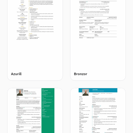
Azurill
Bronzor