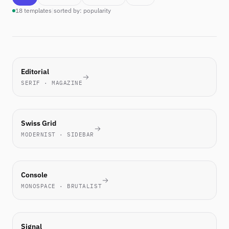
18 templates
|
sorted by: popularity
MOST-
Editorial
PICKED
SERIF · MAGAZINE
THIS
WEEK
TECH
Swiss Grid
FAVORITE
MODERNIST · SIDEBAR
ENGINEERS
Console
LOVE IT
MONOSPACE · BRUTALIST
NEW
Signal